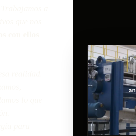
. Trabajamos a
tivos que nos
s con ellos
sa realidad.
izamos,
lamos lo que
ón.
rgía para