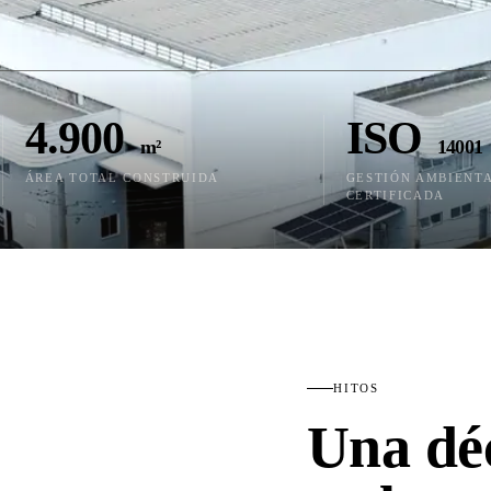
4.900
ISO
m²
14001
ÁREA TOTAL CONSTRUIDA
GESTIÓN AMBIENT
CERTIFICADA
HITOS
Una dé