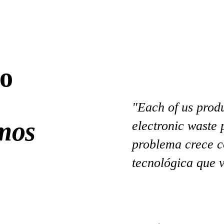
o
"Each of us produ
mos
electronic waste
problema crece c
tecnológica que 