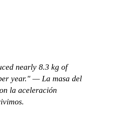
ced nearly 8.3 kg of
 per year." — La masa del
on la aceleración
vivimos.