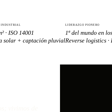
 INDUSTRIAL
LIDERAZGO PIONERO
m² · ISO 14001
1ª del mundo en los
a solar + captación pluvial
Reverse logistics ·
os; vivimos de