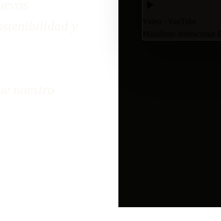
uevos
Video · YouTube
stenibilidad y
Manifiesto institucional
ue nuestro