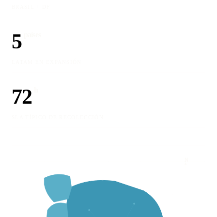
BRASIL + DF
5
países
LATAM EN EXPANSIÓN
72
h
SLA TÍPICO DE RECOLECCIÓN
N