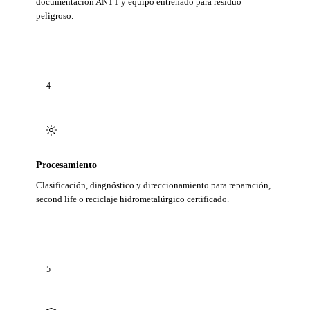
documentación ANTT y equipo entrenado para residuo
peligroso.
4
Procesamiento
Clasificación, diagnóstico y direccionamiento para reparación,
second life o reciclaje hidrometalúrgico certificado.
5